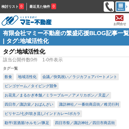
0
0
検討リスト
最近見た物件
お問合せ
有限会社マミー不動産の繁盛応援BLOG記事一覧
| タグ:地域活性化
タグ:地域活性化
該当公開件数
0
件
1-0
件表示
タグ一覧
飲食
地域活性化
会議／快気祝い／ラジカフェアパートメント
ビンゴゲーム／タイピング競争
お花見／まるかぎ本舗／ミラーブルー／アメリカボン／天盃／
四日市／諏訪栄／おばんざい
諏訪神社／一番街商店街／稚児行列
ビリヤニ/七夕/吹き流し/インドカレー/ポカラ
勘平/居酒屋/ホルモン/豚足
四日市祭／諏訪神社／四日市商店街