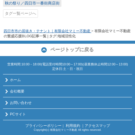
秋の祭り／四日市一番街商店街
タグ一覧ページへ
四日市市の居抜き・テナント｜有限会社マミー不動産
>
有限会社マミー不動産
の繁盛応援BLOG記事一覧 | タグ:地域活性化
ページトップに戻る
営業時間:10:00－18:00(電話受付時間10:00～17:00)(昼業務休止時間12:00～13:00)
定休日:土・日・祝日
ホーム
会社概要
お問い合わせ
PCサイト
プライバシーポリシー
利用規約
｜アクセスマップ
｜
Copyright(c) 有限会社マミー不動産 All rights reserved.