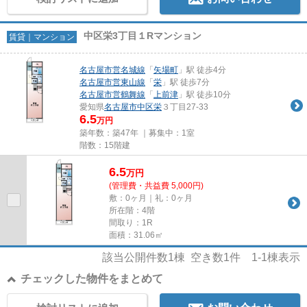
中区栄3丁目１Rマンション
賃貸｜マンション
名古屋市営名城線
「
矢場町
」駅 徒歩4分
名古屋市営東山線
「
栄
」駅 徒歩7分
名古屋市営鶴舞線
「
上前津
」駅 徒歩10分
愛知県
名古屋市中区
栄
３丁目27-33
6.5
万円
築年数：築47年 ｜募集中：
1室
階数：15階建
6.5
万
円
(管理費・共益費 5,000円)
敷：0ヶ月｜礼：0ヶ月
所在階：4階
間取り：1R
面積：31.06㎡
該当公開件数
1
棟 空き数
1
件
1-1
棟表示
チェックした物件をまとめて