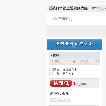
近畿日本鉄道近鉄鈴鹿線
駅で絞り
平田町
(1)
▼賃料
～
敷金・保証金なし
礼金・敷引なし
1
件が該当
駅からの徒歩