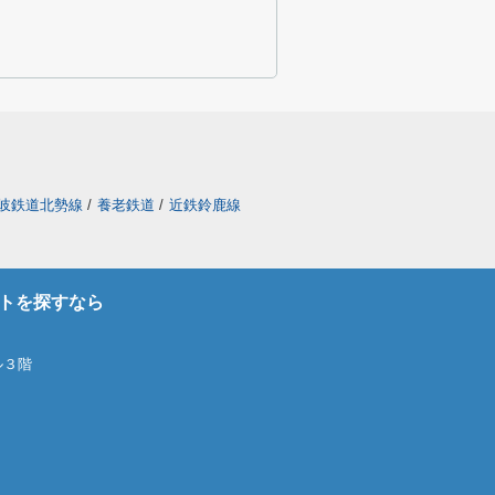
岐鉄道北勢線
/
養老鉄道
/
近鉄鈴鹿線
トを探すなら
ル３階