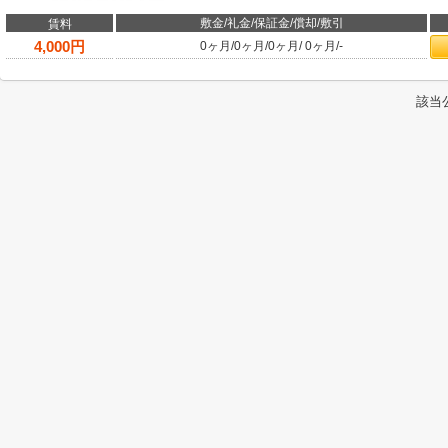
敷金/礼金/保証金/償却/敷引
賃料
4,000
円
0ヶ月
/
0ヶ月
/
0ヶ月
/
0ヶ月
/
-
該当