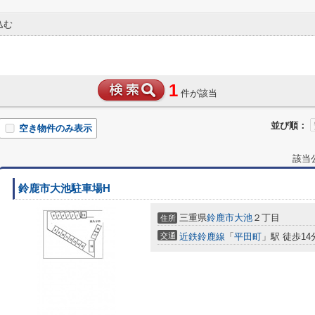
込む
1
件が該当
並び順：
空き物件のみ表示
該当
鈴鹿市大池駐車場H
三重県
鈴鹿市
大池
２丁目
住所
交通
近鉄鈴鹿線
「
平田町
」駅 徒歩14