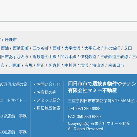
市
/
鈴鹿市
西浦
/
西浜田町
/
三ツ谷町
/
西町
/
大字塩浜
/
大字安永
/
九の城町
/
芝田
四日市あすなろう
/
近鉄湯の山線
/
関西本線
/
伊勢鉄道
/
三岐鉄道三岐線
/
三
日市
/
川原町
/
赤堀
/
新正
/
阿倉川
/
中川原
/
塩浜
/
海山道
/
南四日市
四日市市で居抜き物件やテナン
10万円未満の貸
お問い合わせ
有限会社マミー不動産
お客様の声
ロードサイド・
スタッフ紹介
三重県四日市市諏訪栄町5-17 MAMビ
周辺施設検索
TEL:059-359-6888
の貸店舗・事務
FAX:059-359-6889
Copyright(c) 有限会社マミー不動産
All Rights Reserved.
の売店舗・事務