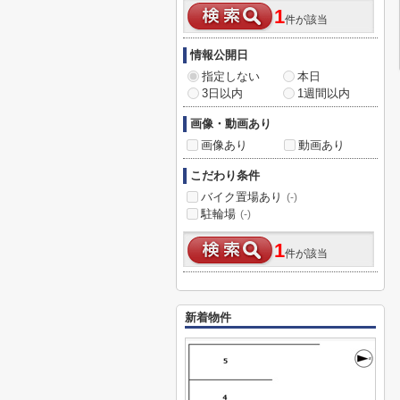
1
件が該当
情報公開日
指定しない
本日
3日以内
1週間以内
画像・動画あり
画像あり
動画あり
こだわり条件
バイク置場あり
(-)
駐輪場
(-)
1
件が該当
新着物件