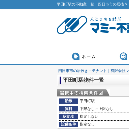
平田町駅の不動産一覧｜四日市市の居抜き
四日市市の居抜き・テナント｜有限会社
平田町駅物件一覧
沿線
平田町駅
賃料
下限なし～上限なし
駅徒歩
指定しない
設備条件
指定なし