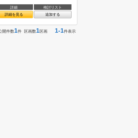
詳細
検討リスト
詳細を見る
追加する
1
1
1-1
公開件数
件 区画数
区画
件表示