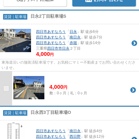
日永2丁目駐車場S
賃貸｜駐車場
四日市あすなろう
「
日永
」駅 徒歩6分
四日市あすなろう
「
南日永
」駅 徒歩7分
四日市あすなろう
「
赤堀
」駅 徒歩14分
三重県
四日市市
日永
２丁目
4,000
円
東海道沿いの舗装済駐車場です。お気軽にマミー不動産までお問い合わせくださ
いませ。
4,000
円
敷：0ヶ月｜礼：0ヶ月
日永西3丁目駐車場O
賃貸｜駐車場
四日市あすなろう
「
南日永
」駅 徒歩4分
四日市あすなろう
「
西日野
」駅 徒歩12分