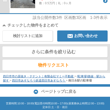
敷：0.5万円｜礼：0ヶ月
該当公開件数
3
件 区画数
3
区画
1-3
件表示
チェックした物件をまとめて
検討リストに追加
お問い合わせ
さらに条件を絞り込む
物件リクエスト
四日市市の居抜き・テナント｜有限会社マミー不動産
>
(駐車場)路線・駅から
探す
>
四日市あすなろう鉄道四日市あすなろう
>
南日永駅の駐車場
ページトップに戻る
営業時間:10:00－18:00(電話受付時間10:00～17:00)(昼業務休止時間12:00～13:00)
定休日:土・日・祝日