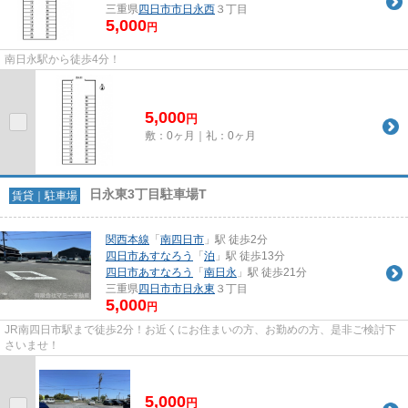
三重県
四日市市
日永西
３丁目
5,000
円
南日永駅から徒歩4分！
5,000
円
敷：0ヶ月｜礼：0ヶ月
日永東3丁目駐車場T
賃貸｜駐車場
関西本線
「
南四日市
」駅 徒歩2分
四日市あすなろう
「
泊
」駅 徒歩13分
四日市あすなろう
「
南日永
」駅 徒歩21分
三重県
四日市市
日永東
３丁目
5,000
円
JR南四日市駅まで徒歩2分！お近くにお住まいの方、お勤めの方、是非ご検討下
さいませ！
5,000
円