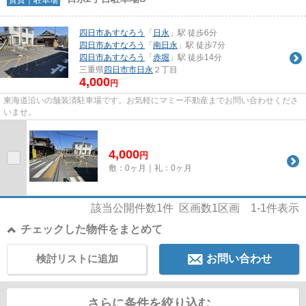
四日市あすなろう
「
日永
」駅 徒歩6分
四日市あすなろう
「
南日永
」駅 徒歩7分
四日市あすなろう
「
赤堀
」駅 徒歩14分
三重県
四日市市
日永
２丁目
4,000
円
東海道沿いの舗装済駐車場です。お気軽にマミー不動産までお問い合わせくださ
いませ。
4,000
円
敷：0ヶ月｜礼：0ヶ月
該当公開件数
1
件 区画数
1
区画
1-1
件表示
チェックした物件をまとめて
検討リストに追加
お問い合わせ
さらに条件を絞り込む