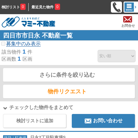
0
0
検討リスト
最近見た物件
お問合せ
四日市市日永 不動産一覧
募集中のみ表示
1
該当物件
件
1
区画数
区画
さらに条件を絞り込む
物件リクエスト
チェックした物件をまとめて
検討リストに追加
お問い合わせ
日永2丁目駐車場S
賃貸｜駐車場