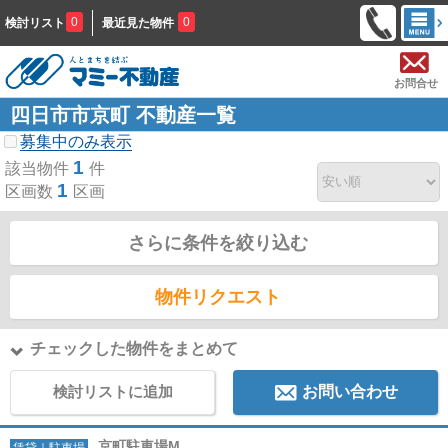
0
0
検討リスト
最近見た物件
お問合せ
四日市市京町 不動産一覧
募集中のみ表示
1
該当物件
件
1
区画数
区画
さらに条件を絞り込む
物件リクエスト
チェックした物件をまとめて
検討リストに追加
お問い合わせ
京町駐車場M
賃貸｜駐車場