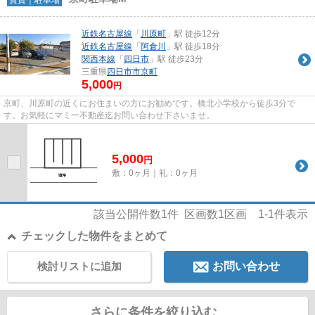
近鉄名古屋線
「
川原町
」駅 徒歩12分
近鉄名古屋線
「
阿倉川
」駅 徒歩18分
関西本線
「
四日市
」駅 徒歩23分
三重県
四日市市
京町
5,000
円
京町、川原町の近くにお住まいの方にお勧めです。橋北小学校から徒歩3分で
す。お気軽にマミー不動産迄お問い合わせ下さいませ。
5,000
円
敷：0ヶ月｜礼：0ヶ月
該当公開件数
1
件 区画数
1
区画
1-1
件表示
チェックした物件をまとめて
検討リストに追加
お問い合わせ
さらに条件を絞り込む