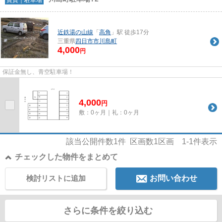
近鉄湯の山線
「
高角
」駅 徒歩17分
三重県
四日市市
川島町
4,000
円
保証金無し、青空駐車場！
4,000
円
敷：0ヶ月｜礼：0ヶ月
該当公開件数
1
件 区画数
1
区画
1-1
件表示
チェックした物件をまとめて
検討リストに追加
お問い合わせ
さらに条件を絞り込む