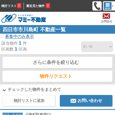
0
0
検討リスト
最近見た物件
お問合せ
四日市市川島町 不動産一覧
募集中のみ表示
1
該当物件
件
1
区画数
区画
さらに条件を絞り込む
物件リクエスト
チェックした物件をまとめて
検討リストに追加
お問い合わせ
川島町駐車場T2
賃貸｜駐車場