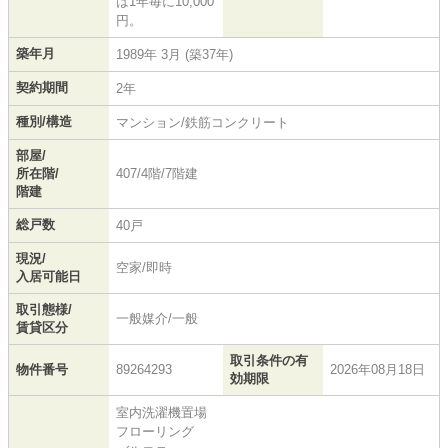
は1年毎に10,000
円。
築年月
1989年 3月 (築37年)
契約期間
2年
種別/構造
マンション/鉄筋コンクリート
部屋/
所在階/
407/4階/7階建
階建
総戸数
40戸
現況/
空家/即時
入居可能日
取引態様/
一般媒介/一般
賃貸区分
取引条件の有
物件番号
89264293
2026年08月18日
効期限
室内洗濯機置場
フローリング