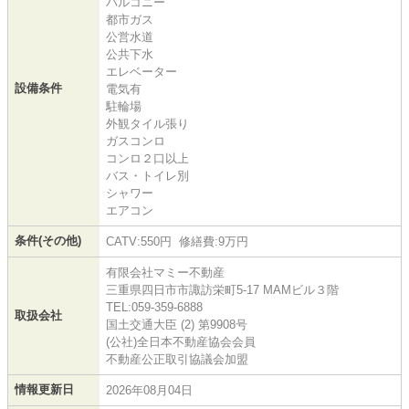
バルコニー
都市ガス
公営水道
公共下水
エレベーター
設備条件
電気有
駐輪場
外観タイル張り
ガスコンロ
コンロ２口以上
バス・トイレ別
シャワー
エアコン
条件(その他)
CATV:550円 修繕費:9万円
有限会社マミー不動産
三重県四日市市諏訪栄町5-17 MAMビル３階
TEL:059-359-6888
取扱会社
国土交通大臣 (2) 第9908号
(公社)全日本不動産協会会員
不動産公正取引協議会加盟
情報更新日
2026年08月04日