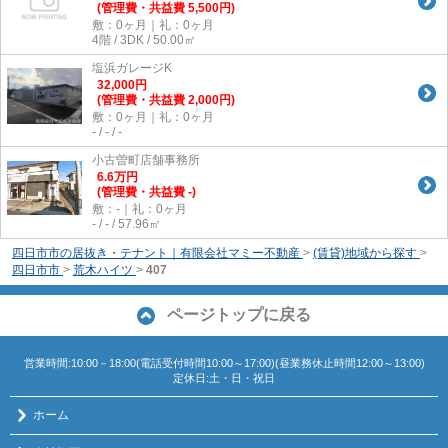
(管理費・共益費 5,500円)
敷：0ヶ月｜礼：0ヶ月
4階 / 3DK / 50.00㎡
塩浜ガレージK
32,000
円
(管理費・共益費 2,000円)
敷：0ヶ月｜礼：0ヶ月
- / - / -
小古曽町店舗事務所
6.6
万
円
(管理費・共益費 -)
敷：-｜礼：0ヶ月
- / - / 57.96㎡
四日市市の居抜き・テナント｜有限会社マミー不動産
>
(賃貸)地域から探す
>
四日市市
>
荒木ハイツ
>
407
ページトップに戻る
営業時間:10:00－18:00(電話受付時間10:00～17:00)(昼業務休止時間12:00～13:00)
定休日:土・日・祝日
ホーム