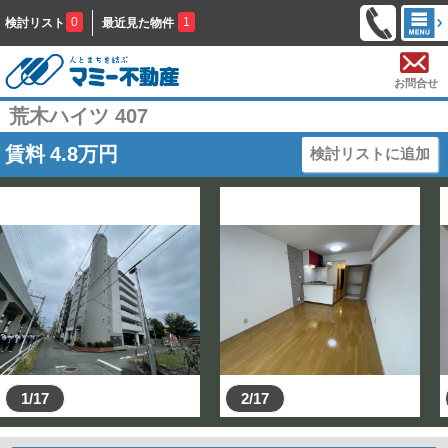
0
1
検討リスト
最近見た物件
お問合せ
荒木ハイツ 407
賃料
4.8
万円
検討リストに追加
1/17
2/17