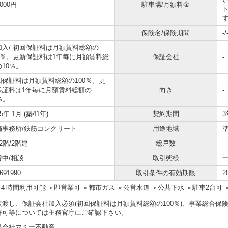
0000円
駐車場/月額料金
保険名/保険期間
-/
加入/
初回保証料は月額賃料総額の
00％。更新保証料は1年毎に月額賃料総
保証会社
-
10％。
回保証料は月額賃料総額の100％。更
保証料は1年毎に月額賃料総額の
向き
-
％。
85年 1月 (築41年)
契約期間
3
舗事務所/鉄筋コンクリート
用途地域
/2階/2階建
総戸数
-
貸中/相談
取引態様
691990
取引条件の有効期限
2
４時間利用可能
即営業可
都市ガス
公営水道
公共下水
駐車2台可
状渡し、保証会社加入必須(初回保証料は月額賃料総額の100％)、事業総合保
許可等については主務官庁にご確認下さい。
限会社マミー不動産