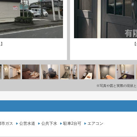
観】
【
※写真や図と実際の現状と
都市ガス
公営水道
公共下水
駐車2台可
エアコン