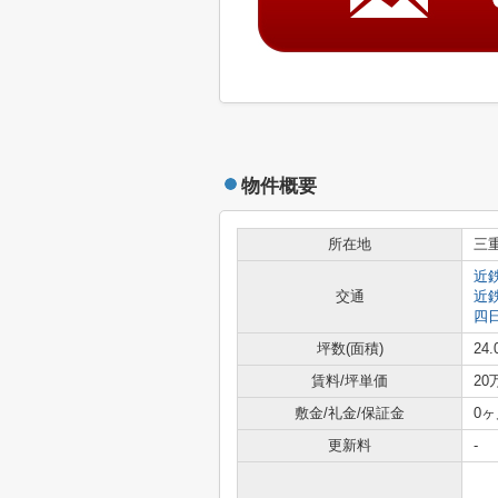
物件概要
所在地
三
近
交通
近
四
坪数(面積)
24.
賃料/坪単価
20
敷金/礼金/保証金
0ヶ
更新料
-