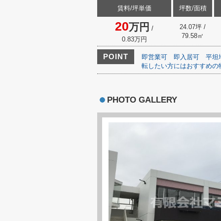
賃料/坪単価
坪数/面積
20
万円
24.07坪 /
/
79.58㎡
0.83万円
POINT
即営業可
即入居可
平坦
転したい方にはおすすめの
PHOTO GALLERY