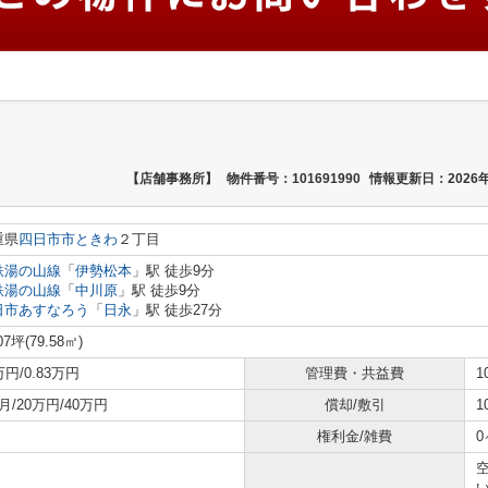
【店舗事務所】
物件番号：101691990
情報更新日：2026年
重県
四日市市
ときわ
２丁目
鉄湯の山線
「
伊勢松本
」駅 徒歩9分
鉄湯の山線
「
中川原
」駅 徒歩9分
日市あすなろう
「
日永
」駅 徒歩27分
07坪(79.58㎡)
万円/0.83万円
管理費・共益費
1
月/20万円/40万円
償却/敷引
1
権利金/雑費
0
空