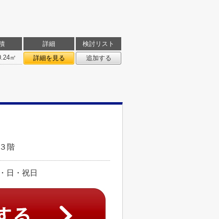
積
詳細
検討リスト
0.24㎡
詳細を見る
追加する
ル３階
:土・日・祝日