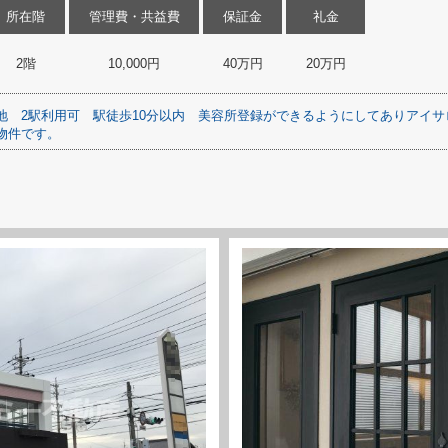
所在階
管理費・共益費
保証金
礼金
2階
10,000円
40万円
20万円
地
2駅利用可
駅徒歩10分以内
美容所登録ができるようにしてありアイサ
物件です。