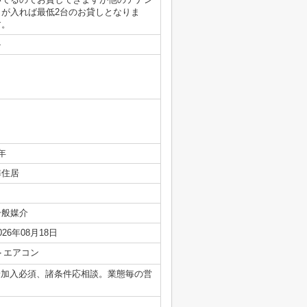
トが入れば最低2台のお貸しとなりま
す。
-
年
準住居
一般媒介
026年08月18日
エアコン
険加入必須、諸条件応相談。業態毎の営