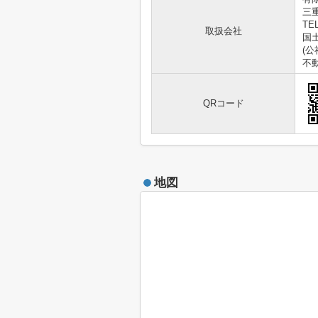
三
TEL
取扱会社
国土
(
不
QRコード
地図