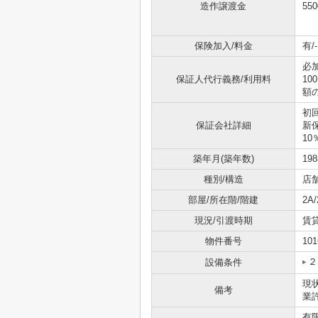
造作譲渡金
55
保険加入/料金
有/-
必
保証人代行義務/利用料
1
額の
初
保証会社詳細
新
10
築年月(築年数)
19
種別/構造
店
部屋/所在階/階建
2A
現況/引渡時期
賃
物件番号
101
２
設備条件
現
備考
業
有