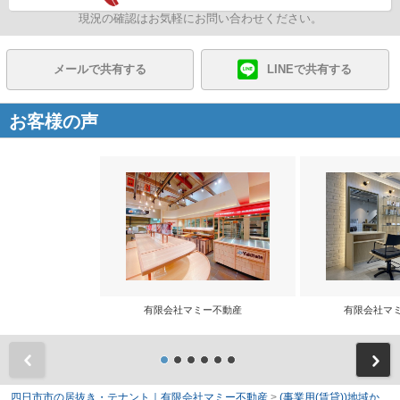
現況の確認はお気軽にお問い合わせください。
メールで共有する
LINEで共有する
お客様の声
有限会社マミー不動産
有限会社マ
前
四日市市の居抜き・テナント｜有限会社マミー不動産
>
(事業用(賃貸))地域か