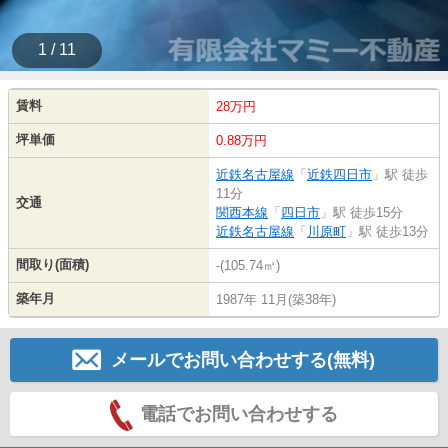
1 / 11
賃料
28万円
坪単価
0.88万円
近鉄名古屋線
「
近鉄四日市
」駅 徒歩
11分
交通
関西本線
「
四日市
」駅 徒歩15分
近鉄名古屋線
「
川原町
」駅 徒歩13分
間取り(面積)
-(105.74㎡)
築年月
1987年 11月(築38年)
メールでお問い合わせする(無料)
電話でお問い合わせする