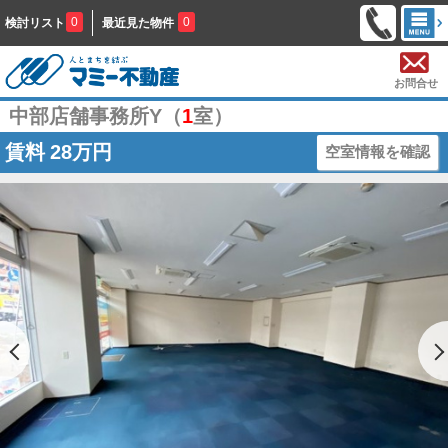
0
0
検討リスト
最近見た物件
お問合せ
中部店舗事務所Y（
1
室）
賃料
28万円
空室情報を確認