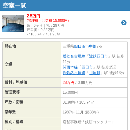
空室一覧
28
万
円
(管理費・共益費 15,000円)
敷：0ヶ月｜礼：28万円
坪単価：
0.88
万円
- / 105.74㎡ / 31.98坪
所在地
三重県
四日市市
中部
7-6
近鉄名古屋線
「
近鉄四日市
」駅 徒歩
11分
交通
関西本線
「
四日市
」駅 徒歩15分
近鉄名古屋線
「
川原町
」駅 徒歩13分
賃料 / 坪単価
28万円
/ 0.88万円
管理費等
15,000円
坪数 / 面積
31.98坪 / 105.74㎡
築年数
1987年 11月 (築38年)
種別 / 構造
店舗事務所 / 鉄筋コンクリート