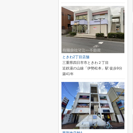
ときわ2丁目店舗
三重県四日市市ときわ２丁目
近鉄湯の山線「伊勢松本」駅 徒歩9分
築41年