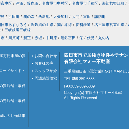
屋市中区
/
津市
/
鈴鹿市
/
名古屋市中村区
/
名古屋市千種区
/
海部郡蟹江町
/
安島
/
浜田町
/
鵜の森
/
西新地
/
大矢知町
/
大門
/
富田
/
諏訪町
四日市あすなろう
/
近鉄湯の山線
/
関西本線
/
伊勢鉄道
/
名古屋市営東山線
/
線
/
三岐鉄道三岐線
日市
/
川原町
/
新正
/
赤堀
/
中川原
/
近鉄富田
/
栄
/
伏見
/
丸の内
四日市市で居抜き物件やテナン
10万円未満の貸
お問い合わせ
有限会社マミー不動産
お客様の声
ロードサイド・
スタッフ紹介
三重県四日市市諏訪栄町5-17 MAMビ
周辺施設検索
TEL:059-359-6888
の貸店舗・事務
FAX:059-359-6889
Copyright(c) 有限会社マミー不動産
All Rights Reserved.
の売店舗・事務
周辺の月極駐車