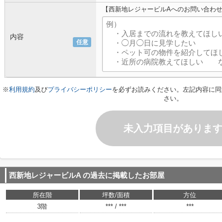
【西新地レジャービルAへのお問い合わ
内容
任意
※
利用規約
及び
プライバシーポリシー
を必ずお読みください。左記内容に同
さい。
未入力項目がありま
西新地レジャービルA
の過去に掲載したお部屋
所在階
坪数/面積
方位
3階
*** / ***
***