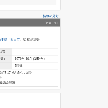
情報の見方
【店舗一部】
西本線
「
四日市
」駅 徒歩18分
益費
-
年数）
1971年 10月 (築54年)
7階建
5-17 MAMビル３階
号
引協議会加盟