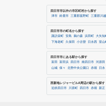
四日市市以外の市区町村から探す
津市
鈴鹿市
三重郡菰野町
三重郡川
四日市市の町名から探す
諏訪栄町
安島
鵜の森
浜田町
大矢知
下海老町
久保田
小古曽
日永西
室山
四日市市にある駅から探す
富田
富田浜
四日市
南四日市
河原田
山城
保々
北勢中央公園口
赤堀
日永
西新地レジャービルA周辺の駅から探す
近鉄四日市
川原町
四日市
赤堀
新正