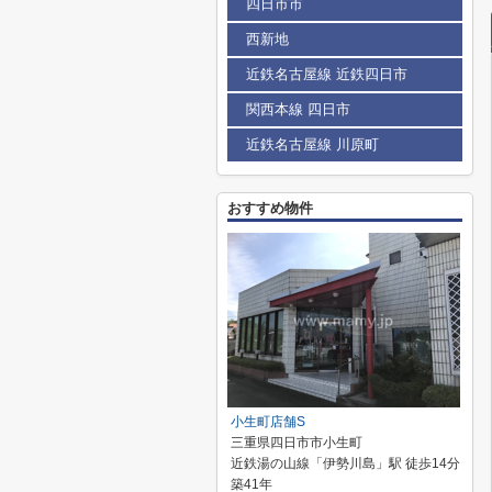
四日市市
西新地
近鉄名古屋線 近鉄四日市
関西本線 四日市
近鉄名古屋線 川原町
おすすめ物件
小生町店舗S
三重県四日市市小生町
近鉄湯の山線「伊勢川島」駅 徒歩14分
築41年