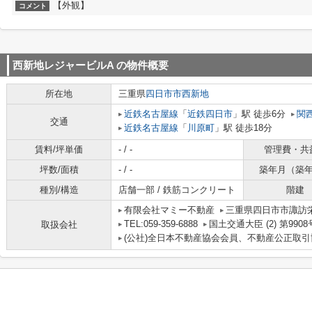
【外観】
コメント
西新地レジャービルA
の物件概要
所在地
三重県
四日市市
西新地
近鉄名古屋線
「
近鉄四日市
」駅 徒歩6分
関
交通
近鉄名古屋線
「
川原町
」駅 徒歩18分
賃料/坪単価
- / -
管理費・共
坪数/面積
- / -
築年月（築
種別/構造
店舗一部 / 鉄筋コンクリート
階建
有限会社マミー不動産
三重県四日市市諏訪栄町
TEL:059-359-6888
国土交通大臣 (2) 第9908
取扱会社
(公社)全日本不動産協会会員、不動産公正取