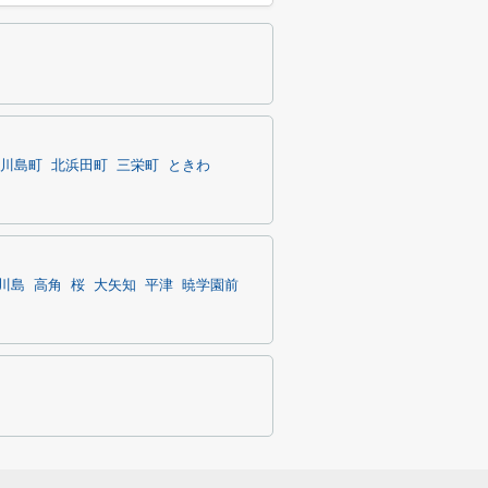
川島町
北浜田町
三栄町
ときわ
川島
高角
桜
大矢知
平津
暁学園前