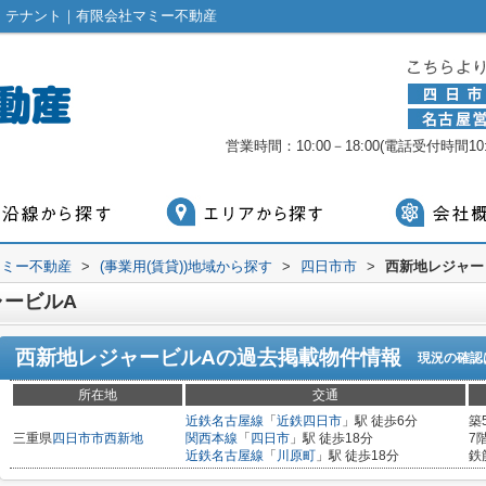
・テナント｜有限会社マミー不動産
営業時間：10:00－18:00(電話受付時間10:0
マミー不動産
>
(事業用(賃貸))地域から探す
>
四日市市
>
西新地レジャー
ャービルA
西新地レジャービルA
の過去掲載物件情報
現況の確認
所在地
交通
近鉄名古屋線
「
近鉄四日市
」駅 徒歩6分
築
三重県
四日市市
西新地
関西本線
「
四日市
」駅 徒歩18分
7
近鉄名古屋線
「
川原町
」駅 徒歩18分
鉄