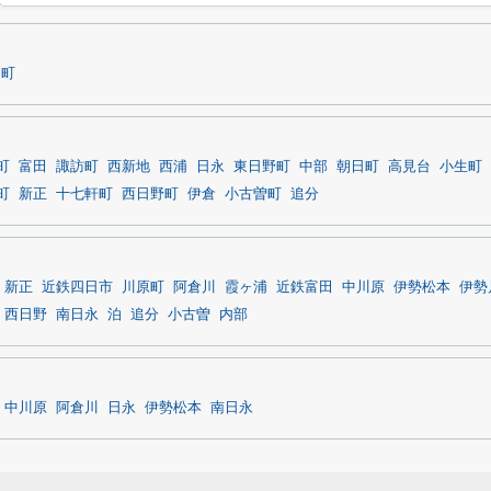
越町
町
富田
諏訪町
西新地
西浦
日永
東日野町
中部
朝日町
高見台
小生町
町
新正
十七軒町
西日野町
伊倉
小古曽町
追分
新正
近鉄四日市
川原町
阿倉川
霞ヶ浦
近鉄富田
中川原
伊勢松本
伊勢
西日野
南日永
泊
追分
小古曽
内部
中川原
阿倉川
日永
伊勢松本
南日永