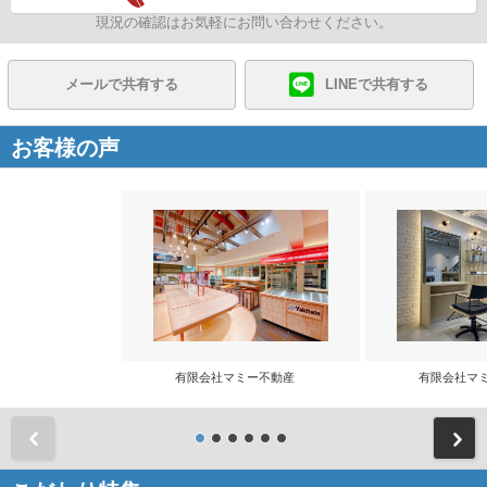
現況の確認はお気軽にお問い合わせください。
メールで共有する
LINEで共有する
お客様の声
有限会社マミー不動産
有限会社マ
前