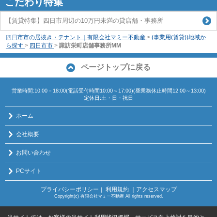
こだわり特集
【賃貸特集】四日市周辺の10万円未満の貸店舗・事務所
四日市市の居抜き・テナント｜有限会社マミー不動産
>
(事業用(賃貸))地域か
ら探す
>
四日市市
>
諏訪栄町店舗事務所MM
ページトップに戻る
営業時間:10:00－18:00(電話受付時間10:00～17:00)(昼業務休止時間12:00～13:00)
定休日:土・日・祝日
ホーム
会社概要
お問い合わせ
PCサイト
プライバシーポリシー
利用規約
｜アクセスマップ
｜
Copyright(c) 有限会社マミー不動産 All rights reserved.