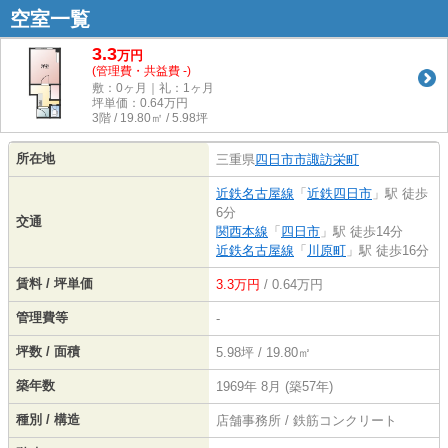
空室一覧
3.3
万
円
(管理費・共益費 -)
敷：0ヶ月｜礼：1ヶ月
坪単価：
0.64
万円
3階 / 19.80㎡ / 5.98坪
所在地
三重県
四日市市
諏訪栄町
近鉄名古屋線
「
近鉄四日市
」駅 徒歩
6分
交通
関西本線
「
四日市
」駅 徒歩14分
近鉄名古屋線
「
川原町
」駅 徒歩16分
賃料 / 坪単価
3.3万円
/ 0.64万円
管理費等
-
坪数 / 面積
5.98坪 / 19.80㎡
築年数
1969年 8月 (築57年)
種別 / 構造
店舗事務所 / 鉄筋コンクリート