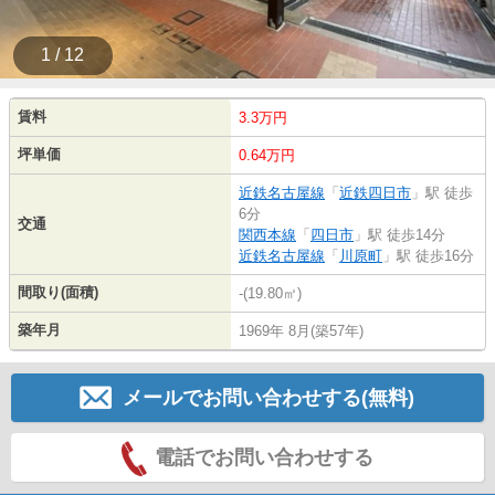
1 / 12
賃料
3.3万円
坪単価
0.64万円
近鉄名古屋線
「
近鉄四日市
」駅 徒歩
6分
交通
関西本線
「
四日市
」駅 徒歩14分
近鉄名古屋線
「
川原町
」駅 徒歩16分
間取り(面積)
-(19.80㎡)
築年月
1969年 8月(築57年)
メールでお問い合わせする(無料)
電話でお問い合わせする