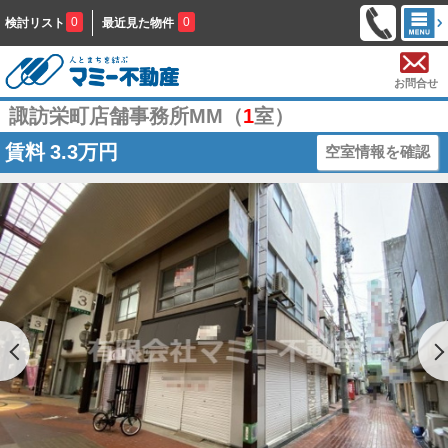
0
0
検討リスト
最近見た物件
お問合せ
諏訪栄町店舗事務所MM（
1
室）
賃料
3.3万円
空室情報を確認