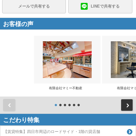
メールで共有する
LINEで共有する
お客様の声
有限会社マミー不動産
有限会社マ
前
こだわり特集
【賃貸特集】四日市周辺のロードサイド・1階の貸店舗