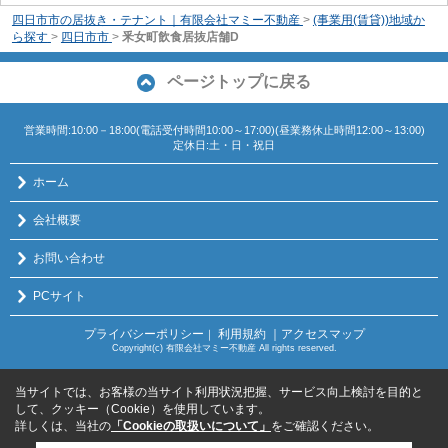
四日市市の居抜き・テナント｜有限会社マミー不動産
>
(事業用(賃貸))地域か
ら探す
>
四日市市
>
釆女町飲食居抜店舗D
ページトップに戻る
営業時間:10:00－18:00(電話受付時間10:00～17:00)(昼業務休止時間12:00～13:00)
定休日:土・日・祝日
ホーム
会社概要
お問い合わせ
PCサイト
プライバシーポリシー
利用規約
｜アクセスマップ
｜
Copyright(c) 有限会社マミー不動産 All rights reserved.
当サイトでは、お客様の当サイト利用状況把握、サービス向上検討を目的と
して、クッキー（Cookie）を使用しています。
詳しくは、当社の
「Cookieの取扱いについて」
をご確認ください。