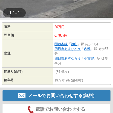
1 / 17
賃料
20万円
坪単価
0.78万円
関西本線
「
河曲
」駅 徒歩31分
四日市あすなろう
「
内部
」駅 徒歩37
交通
分
四日市あすなろう
「
小古曽
」駅 徒歩
46分
間取り(面積)
-(84.46㎡)
築年月
1977年 9月(築48年)
メールでお問い合わせする(無料)
電話でお問い合わせする