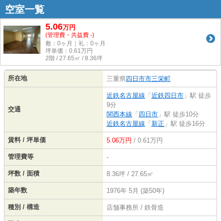
空室一覧
5.06
万
円
(管理費・共益費 -)
敷：0ヶ月｜礼：0ヶ月
坪単価：
0.61
万円
2階 / 27.65㎡ / 8.36坪
所在地
三重県
四日市市
三栄町
近鉄名古屋線
「
近鉄四日市
」駅 徒歩
9分
交通
関西本線
「
四日市
」駅 徒歩10分
近鉄名古屋線
「
新正
」駅 徒歩16分
賃料 / 坪単価
5.06万円
/ 0.61万円
管理費等
-
坪数 / 面積
8.36坪 / 27.65㎡
築年数
1976年 5月 (築50年)
種別 / 構造
店舗事務所 / 鉄骨造