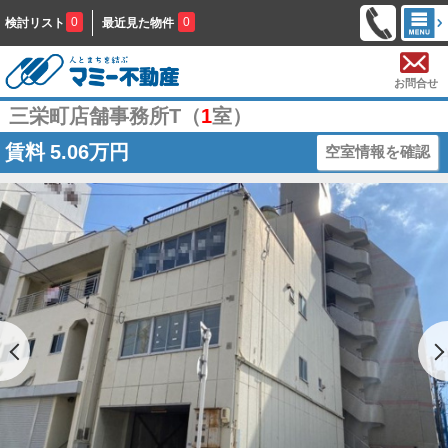
0
0
検討リスト
最近見た物件
お問合せ
三栄町店舗事務所T（
1
室）
賃料
5.06万円
空室情報を確認