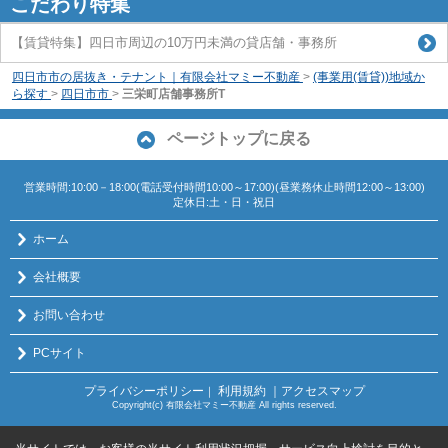
こだわり特集
【賃貸特集】四日市周辺の10万円未満の貸店舗・事務所
四日市市の居抜き・テナント｜有限会社マミー不動産
>
(事業用(賃貸))地域か
ら探す
>
四日市市
>
三栄町店舗事務所T
ページトップに戻る
営業時間:10:00－18:00(電話受付時間10:00～17:00)(昼業務休止時間12:00～13:00)
定休日:土・日・祝日
ホーム
会社概要
お問い合わせ
PCサイト
プライバシーポリシー
利用規約
｜アクセスマップ
｜
Copyright(c) 有限会社マミー不動産 All rights reserved.