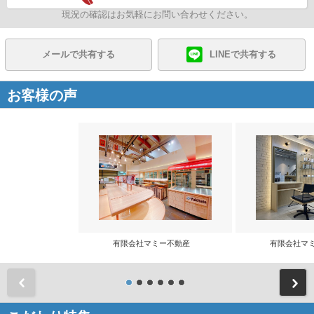
現況の確認はお気軽にお問い合わせください。
メールで共有する
LINEで共有する
お客様の声
有限会社マミー不動産
有限会社マ
前