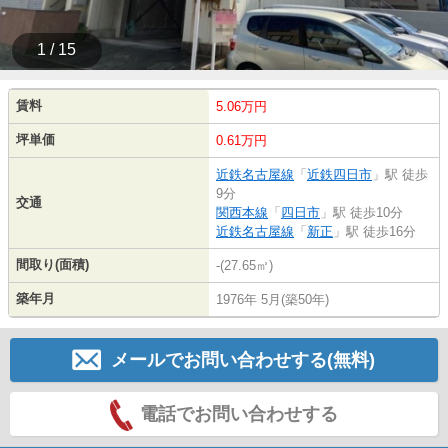
1 / 15
賃料
5.06万円
坪単価
0.61万円
近鉄名古屋線
「
近鉄四日市
」駅 徒歩
9分
交通
関西本線
「
四日市
」駅 徒歩10分
近鉄名古屋線
「
新正
」駅 徒歩16分
間取り(面積)
-(27.65㎡)
築年月
1976年 5月(築50年)
メールでお問い合わせする(無料)
電話でお問い合わせする