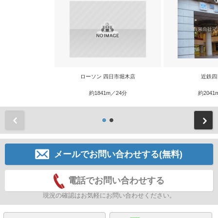
ローソン 四日市堀木店
近鉄四
約1841m／24分
約2041
前
メールでお問い合わせする(無料)
電話でお問い合わせする
現況の確認はお気軽にお問い合わせください。