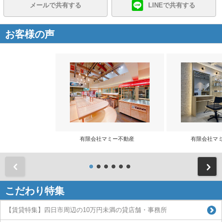
メールで共有する
LINEで共有する
お客様の声
有限会社マミー不動産
有限会社マ
前
こだわり特集
【賃貸特集】四日市周辺の10万円未満の貸店舗・事務所