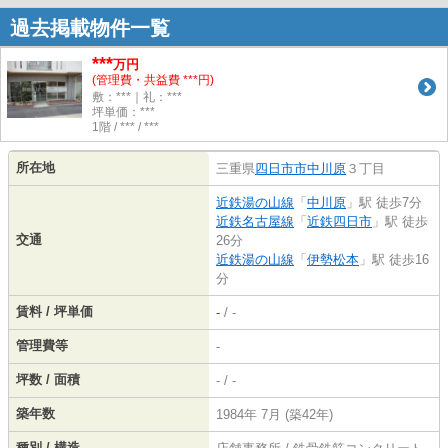
過去掲載物件一覧
***
万円
(管理費・共益費 ***円)
敷：***｜礼：***
坪単価：***
1階 / *** / ***
所在地
三重県
四日市市
中川原
３丁目
近鉄湯の山線
「
中川原
」駅 徒歩7分
近鉄名古屋線
「
近鉄四日市
」駅 徒歩
交通
26分
近鉄湯の山線
「
伊勢松本
」駅 徒歩16
分
賃料 / 坪単価
-
/ -
管理費等
-
坪数 / 面積
- / -
築年数
1984年 7月 (築42年)
種別 / 構造