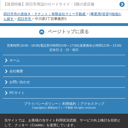
【賃貸特集】四日市周辺のロードサイド・1階の貸店舗
四日市市の居抜き・テナント｜有限会社マミー不動産
>
(事業用(賃貸))地域か
ら探す
>
四日市市
>
中川原3丁目事務所S
ページトップに戻る
営業時間:10:00－18:00(電話受付時間10:00～17:00)(昼業務休止時間12:00～13:00)
定休日:土・日・祝日
ホーム
会社概要
お問い合わせ
PCサイト
プライバシーポリシー
利用規約
｜アクセスマップ
｜
Copyright(c) 有限会社マミー不動産 All rights reserved.
当サイトでは、お客様の当サイト利用状況把握、サービス向上検討を目的と
して、クッキー（Cookie）を使用しています。