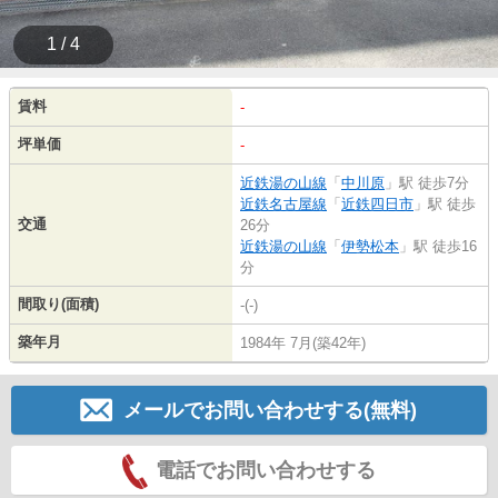
1 / 4
賃料
-
坪単価
-
近鉄湯の山線
「
中川原
」駅 徒歩7分
近鉄名古屋線
「
近鉄四日市
」駅 徒歩
交通
26分
近鉄湯の山線
「
伊勢松本
」駅 徒歩16
分
間取り(面積)
-(-)
築年月
1984年 7月(築42年)
メールでお問い合わせする(無料)
電話でお問い合わせする