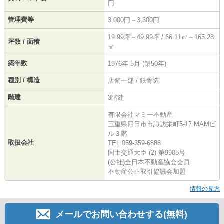
円
管理費等
3,000円～3,300円
19.99坪～49.99坪 / 66.11㎡～165.28
坪数 / 面積
㎡
築年数
1976年 5月 (築50年)
種別 / 構造
店舗一部 / 鉄骨造
階建
3階建
有限会社マミー不動産
三重県四日市市諏訪栄町5-17 MAMビ
ル３階
取扱会社
TEL:059-359-6888
国土交通大臣 (2) 第9908号
(公社)全日本不動産協会会員
不動産公正取引協議会加盟
情報の見方
メールでお問い合わせする(無料)