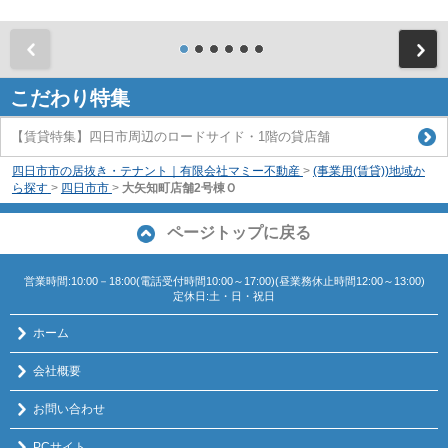
前
こだわり特集
【賃貸特集】四日市周辺のロードサイド・1階の貸店舗
四日市市の居抜き・テナント｜有限会社マミー不動産
>
(事業用(賃貸))地域か
ら探す
>
四日市市
>
大矢知町店舗2号棟Ｏ
ページトップに戻る
営業時間:10:00－18:00(電話受付時間10:00～17:00)(昼業務休止時間12:00～13:00)
定休日:土・日・祝日
ホーム
会社概要
お問い合わせ
PCサイト