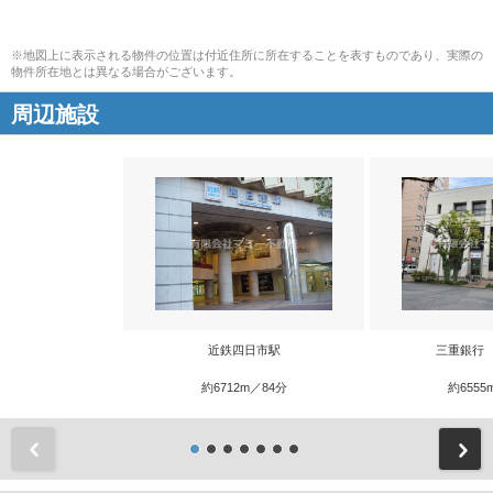
※地図上に表示される物件の位置は付近住所に所在することを表すものであり、実際の
物件所在地とは異なる場合がございます。
周辺施設
近鉄四日市駅
三重銀行
約6712m／84分
約6555
前