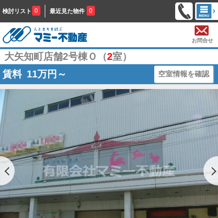
0
0
検討リスト
最近見た物件
お問合せ
大矢知町店舗2号棟Ｏ（
2
室）
賃料
11
万円～
空室情報を確認