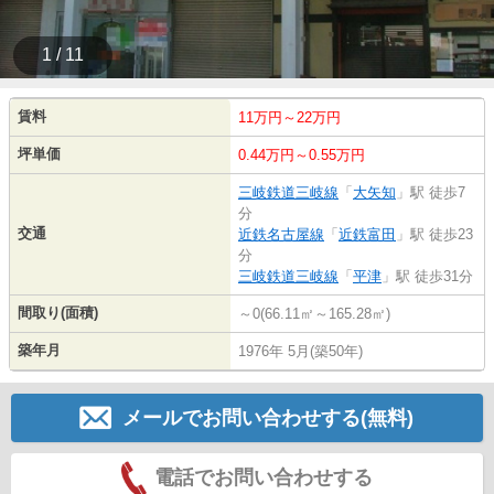
1 / 11
賃料
11万円～22万円
坪単価
0.44万円～0.55万円
三岐鉄道三岐線
「
大矢知
」駅 徒歩7
分
交通
近鉄名古屋線
「
近鉄富田
」駅 徒歩23
分
三岐鉄道三岐線
「
平津
」駅 徒歩31分
間取り(面積)
～0(66.11㎡～165.28㎡)
築年月
1976年 5月(築50年)
メールでお問い合わせする(無料)
電話でお問い合わせする