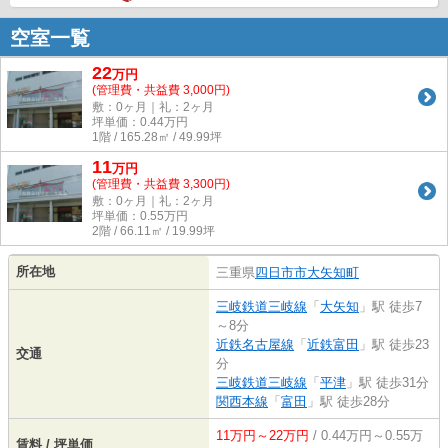
空室一覧
22
万
円
(管理費・共益費 3,000円)
敷：0ヶ月｜礼：2ヶ月
坪単価：
0.44
万円
1階 / 165.28㎡ / 49.99坪
11
万
円
(管理費・共益費 3,300円)
敷：0ヶ月｜礼：2ヶ月
坪単価：
0.55
万円
2階 / 66.11㎡ / 19.99坪
所在地
三重県
四日市市
大矢知町
三岐鉄道三岐線
「
大矢知
」駅 徒歩7
～8分
近鉄名古屋線
「
近鉄富田
」駅 徒歩23
交通
分
三岐鉄道三岐線
「
平津
」駅 徒歩31分
関西本線
「
富田
」駅 徒歩28分
11万円～22万円
/ 0.44万円～0.55万
賃料 / 坪単価