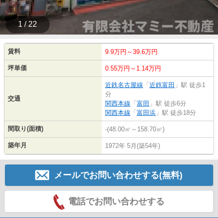
1 / 22
賃料
9.9万円～39.6万円
坪単価
0.55万円～1.14万円
近鉄名古屋線
「
近鉄富田
」駅 徒歩1
分
交通
関西本線
「
富田
」駅 徒歩6分
関西本線
「
富田浜
」駅 徒歩18分
間取り(面積)
-(48.00㎡～158.70㎡)
築年月
1972年 5月(築54年)
メールでお問い合わせする(無料)
電話でお問い合わせする