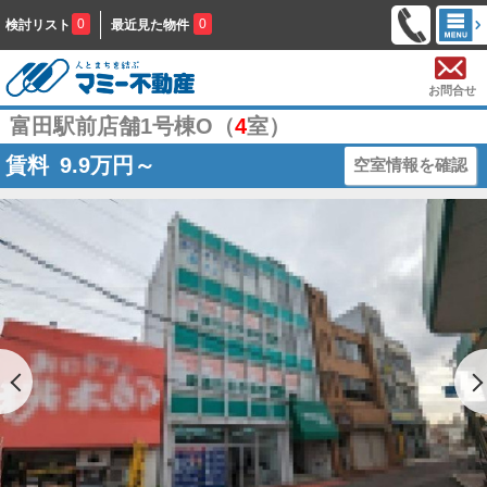
0
0
検討リスト
最近見た物件
お問合せ
富田駅前店舗1号棟O（
4
室）
賃料
9.9
万円～
空室情報を確認