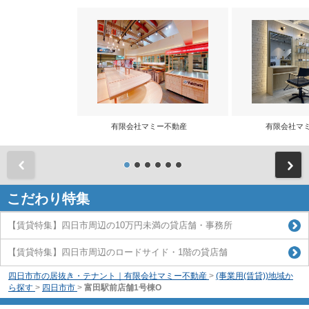
有限会社マミー不動産
有限会社マ
前
こだわり特集
【賃貸特集】四日市周辺の10万円未満の貸店舗・事務所
【賃貸特集】四日市周辺のロードサイド・1階の貸店舗
四日市市の居抜き・テナント｜有限会社マミー不動産
>
(事業用(賃貸))地域か
ら探す
>
四日市市
>
富田駅前店舗1号棟O