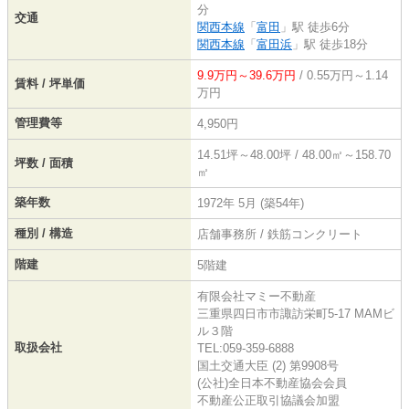
分
交通
関西本線
「
富田
」駅 徒歩6分
関西本線
「
富田浜
」駅 徒歩18分
9.9万円～39.6万円
/ 0.55万円～1.14
賃料 / 坪単価
万円
管理費等
4,950円
14.51坪～48.00坪 / 48.00㎡～158.70
坪数 / 面積
㎡
築年数
1972年 5月 (築54年)
種別 / 構造
店舗事務所 / 鉄筋コンクリート
階建
5階建
有限会社マミー不動産
三重県四日市市諏訪栄町5-17 MAMビ
ル３階
取扱会社
TEL:059-359-6888
国土交通大臣 (2) 第9908号
(公社)全日本不動産協会会員
不動産公正取引協議会加盟