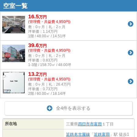
空室一覧
16.5
万
円
(管理費・共益費 4,950円)
敷：0ヶ月｜礼：2ヶ月
坪単価：
1.14
万円
1階 / 48.00㎡ / 14.51坪
39.6
万
円
(管理費・共益費 4,950円)
敷：0ヶ月｜礼：2ヶ月
坪単価：
0.83
万円
1-3階 / 158.70㎡ / 48.00坪
13.2
万
円
(管理費・共益費 4,950円)
敷：0ヶ月｜礼：26.4万円
坪単価：
0.73
万円
2階 / 60.00㎡ / 18.14坪
全4件を表示する
所在地
三重県
四日市市
富田
１丁目
近鉄名古屋線
「
近鉄富田
」駅 徒歩1