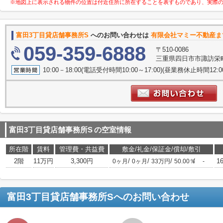
※地図上に表示される物件の位置は付近住所に所在することを表すものであり、実際
富田3丁目貸店舗事務所S
へのお問い合わせは
有限会社マミー不動産ま
059-359-6888
〒510-0086
三重県四日市市諏訪栄町5
10:00－18:00(電話受付時間10:00～17:00)(昼業務休止時間12
富田3丁目貸店舗事務所S
の空室情報
所在階
賃料
管理費・共益費
敷金/礼金/保証金/償却/敷引
2階
11万円
3,300円
/
/
/
/
1
0ヶ月
0ヶ月
33万円
50.00％
-
富田3丁目貸店舗事務所S
へのお問い合わせ