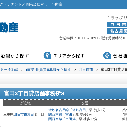
抜き・テナント／有限会社マミー不動産
営業時間：10:00－18:00(電話受付時間10:0
マミー不動産
>
(事業用(賃貸))地域から探す
>
四日市市
>
富田3丁目貸店
富田3丁目貸店舗事務所S
所在地
交通
近鉄名古屋線
「
近鉄富田
」駅 徒歩1分
築
三重県
四日市市
富田
３丁目
関西本線
「
富田
」駅 徒歩6分
4
関西本線
「
富田浜
」駅 徒歩17分
鉄