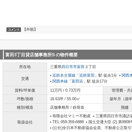
【外観】
コメント
富田3丁目貸店舗事務所S
の物件概要
所在地
三重県
四日市市
富田
３丁目
近鉄名古屋線
「
近鉄富田
」駅 徒歩1分
関西
交通
関西本線
「
富田浜
」駅 徒歩17分
賃料/坪単価
11万円 / 0.73万円
管理費・共
坪数/面積
16.63坪 / 55.00㎡
築年月（築
種別/構造
店舗事務所 / 鉄骨造
階建
有限会社マミー不動産
三重県四日市市諏訪栄町
TEL:059-359-6888
国土交通大臣 (2) 第9908
取扱会社
(公社)全日本不動産協会会員、不動産公正取