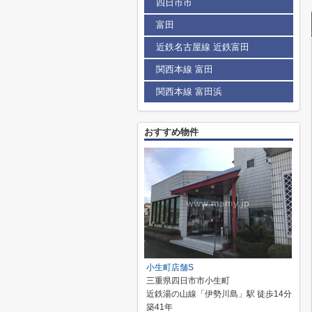
四日市市
富田
近鉄名古屋線 近鉄富田
関西本線 富田
関西本線 富田浜
おすすめ物件
小生町店舗S
三重県四日市市小生町
近鉄湯の山線「伊勢川島」駅 徒歩14分
築41年