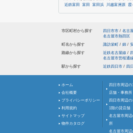
近鉄富田
富田
富田浜
川越富洲原
霞
市区町村から探す
四日市市
/
名古
名古屋市熱田区
町名から探す
諏訪栄町
/
錦
/
路線から探す
近鉄名古屋線
/
名古屋市営桜通
駅から探す
近鉄四日市
/
四
ホーム
四日市周辺の
会社概要
店舗・事務所
プライバシーポリシー
四日市周辺の
利用規約
1階の貸店舗
サイトマップ
名古屋市周辺
物件カタログ
所
名古屋市周辺