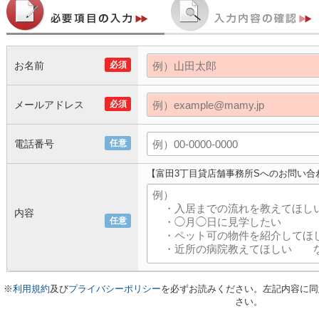
お名前
必須
メールアドレス
必須
電話番号
任意
【富田3丁目貸店舗事務所Sへのお問い合
内容
任意
※
利用規約
及び
プライバシーポリシー
を必ずお読みください。左記内容に同
さい。