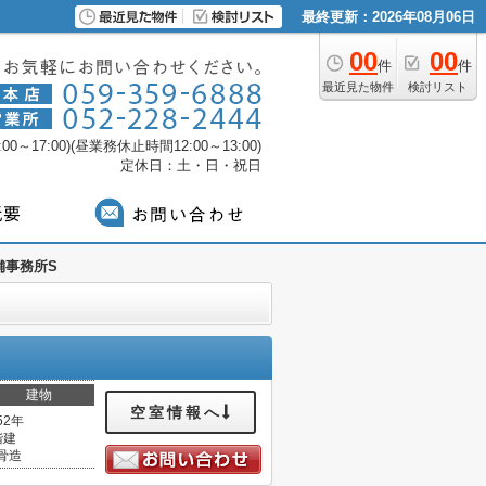
最終更新：2026年08月06日
00
00
件
件
最近見た物件
検討リスト
0～17:00)(昼業務休止時間12:00～13:00)
定休日：土・日・祝日
舗事務所S
建物
空室情報へ
52年
階建
骨造