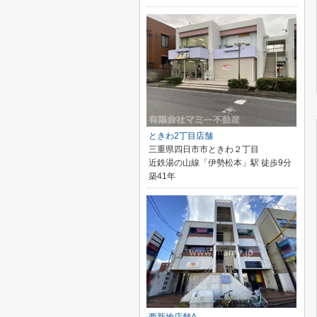
ときわ2丁目店舗
三重県四日市市ときわ２丁目
近鉄湯の山線「伊勢松本」駅 徒歩9分
築41年