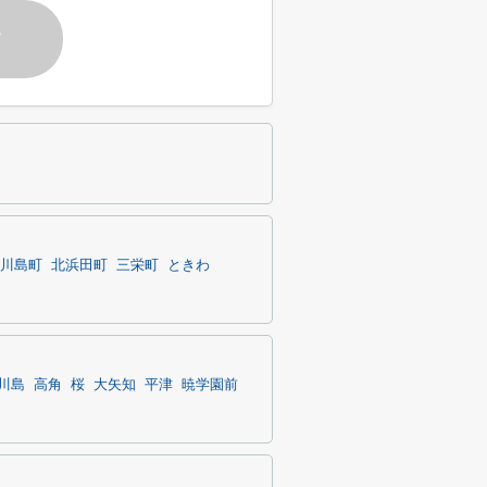
す
川島町
北浜田町
三栄町
ときわ
川島
高角
桜
大矢知
平津
暁学園前