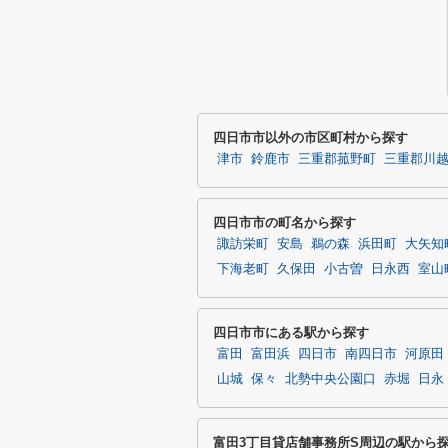
四日市市以外の市区町村から探す
津市
鈴鹿市
三重郡菰野町
三重郡川
四日市市の町名から探す
諏訪栄町
安島
鵜の森
浜田町
大矢知
下海老町
久保田
小古曽
日永西
室山
四日市市にある駅から探す
富田
富田浜
四日市
南四日市
河原田
山城
保々
北勢中央公園口
赤堀
日永
富田3丁目貸店舗事務所S周辺の駅から