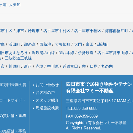
ヶ浦
大矢知
屋市中区
/
津市
/
鈴鹿市
/
名古屋市中村区
/
名古屋市千種区
/
海部郡蟹江町
/
安島
/
浜田町
/
鵜の森
/
西新地
/
大矢知町
/
大門
/
富田
/
諏訪町
四日市あすなろう
/
近鉄湯の山線
/
関西本線
/
伊勢鉄道
/
名古屋市営東山線
/
線
/
三岐鉄道三岐線
日市
/
川原町
/
新正
/
赤堀
/
中川原
/
近鉄富田
/
栄
/
伏見
/
丸の内
四日市市で居抜き物件やテナン
10万円未満の貸
お問い合わせ
有限会社マミー不動産
お客様の声
ロードサイド・
スタッフ紹介
三重県四日市市諏訪栄町5-17 MAMビ
周辺施設検索
TEL:059-359-6888
の貸店舗・事務
FAX:059-359-6889
Copyright(c) 有限会社マミー不動産
All Rights Reserved.
の売店舗・事務