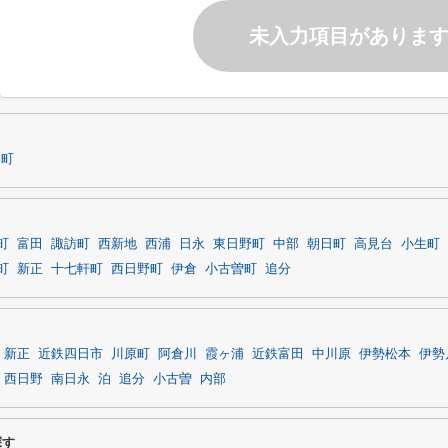
未入力項目がありま
越町
町
富田
諏訪町
西新地
西浦
日永
東日野町
中部
朝日町
高見台
小生町
町
新正
十七軒町
西日野町
伊倉
小古曽町
追分
新正
近鉄四日市
川原町
阿倉川
霞ヶ浦
近鉄富田
中川原
伊勢松本
伊勢
西日野
南日永
泊
追分
小古曽
内部
探す