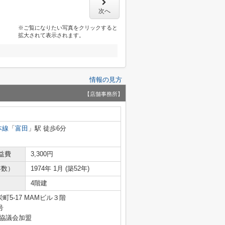
次へ
※ご覧になりたい写真をクリックすると
拡大されて表示されます。
情報の見方
【店舗事務所】
本線
「
富田
」駅 徒歩6分
益費
3,300円
年数）
1974年 1月 (築52年)
4階建
5-17 MAMビル３階
号
引協議会加盟