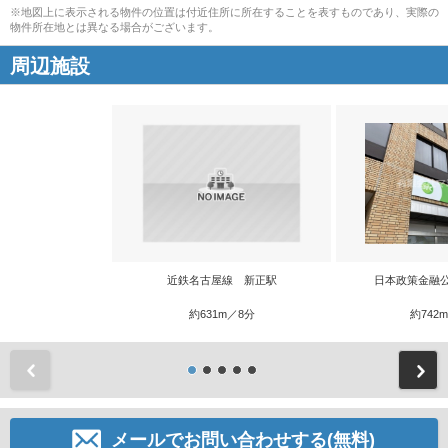
※地図上に表示される物件の位置は付近住所に所在することを表すものであり、実際の
物件所在地とは異なる場合がございます。
周辺施設
近鉄名古屋線 新正駅
日本政策金融
約631m／8分
約742
前
メールでお問い合わせする(無料)