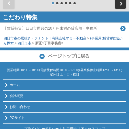
前
こだわり特集
【賃貸特集】四日市周辺の10万円未満の貸店舗・事務所
四日市市の居抜き・テナント｜有限会社マミー不動産
>
(事業用(賃貸))地域か
ら探す
>
四日市市
>
新正1丁目事務所K
ページトップに戻る
営業時間:10:00－18:00(電話受付時間10:00～17:00)(昼業務休止時間12:00～13:00)
定休日:土・日・祝日
ホーム
会社概要
お問い合わせ
PCサイト
プライバシーポリシー
利用規約
｜アクセスマップ
｜