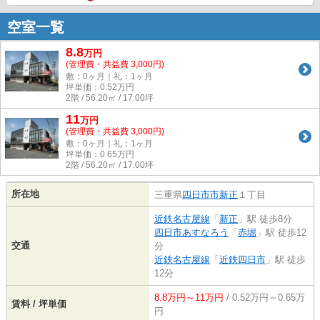
空室一覧
8.8
万
円
(管理費・共益費 3,000円)
敷：0ヶ月｜礼：1ヶ月
坪単価：
0.52
万円
2階 / 56.20㎡ / 17.00坪
11
万
円
(管理費・共益費 3,000円)
敷：0ヶ月｜礼：1ヶ月
坪単価：
0.65
万円
2階 / 56.20㎡ / 17.00坪
所在地
三重県
四日市市
新正
１丁目
近鉄名古屋線
「
新正
」駅 徒歩8分
四日市あすなろう
「
赤堀
」駅 徒歩12
交通
分
近鉄名古屋線
「
近鉄四日市
」駅 徒歩
12分
8.8万円～11万円
/ 0.52万円～0.65万
賃料 / 坪単価
円