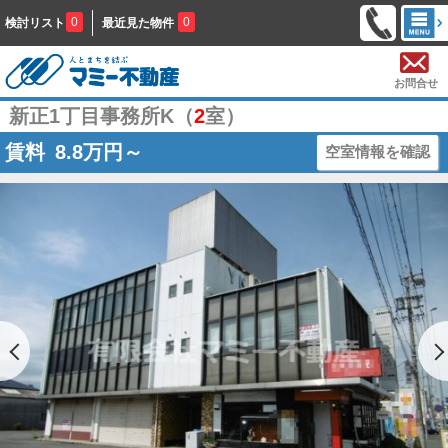
0
0
検討リスト
最近見た物件
お問合せ
新正1丁目事務所K（
2
室）
賃料
8.8
万円～
空室情報を確認