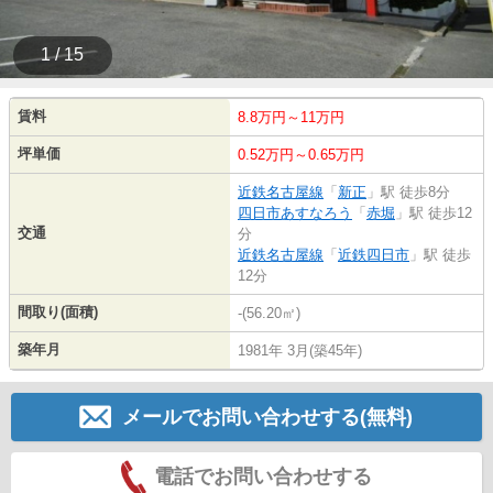
1 / 15
賃料
8.8万円～11万円
坪単価
0.52万円～0.65万円
近鉄名古屋線
「
新正
」駅 徒歩8分
四日市あすなろう
「
赤堀
」駅 徒歩12
交通
分
近鉄名古屋線
「
近鉄四日市
」駅 徒歩
12分
間取り(面積)
-(56.20㎡)
築年月
1981年 3月(築45年)
メールでお問い合わせする(無料)
電話でお問い合わせする