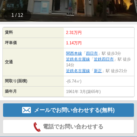
1 / 12
賃料
2.31万円
坪単価
1.14万円
関西本線
「
四日市
」駅 徒歩3分
近鉄名古屋線
「
近鉄四日市
」駅 徒歩
交通
14分
近鉄名古屋線
「
新正
」駅 徒歩21分
間取り(面積)
-(6.74㎡)
築年月
1961年 3月(築65年)
メールでお問い合わせする(無料)
電話でお問い合わせする