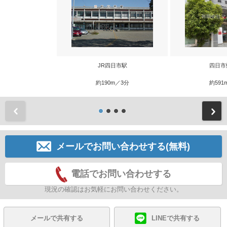
JR四日市駅
四日市
約190m／3分
約591
前
メールでお問い合わせする(無料)
電話でお問い合わせする
現況の確認はお気軽にお問い合わせください。
メールで共有する
LINEで共有する