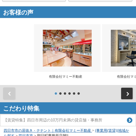
お客様の声
有限会社マミー不動産
有限会社マ
前
こだわり特集
【賃貸特集】四日市周辺の10万円未満の貸店舗・事務所
四日市市の居抜き・テナント｜有限会社マミー不動産
>
(事業用(賃貸))地域か
ら探す
>
四日市市
>
朝日町事務所店舗S