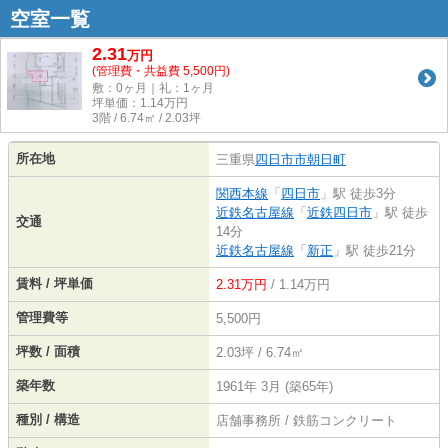
空室一覧
2.31
万
円
(管理費・共益費 5,500円)
敷：0ヶ月｜礼：1ヶ月
坪単価：
1.14
万円
3階 / 6.74㎡ / 2.03坪
所在地
三重県
四日市市
朝日町
関西本線
「
四日市
」駅 徒歩3分
近鉄名古屋線
「
近鉄四日市
」駅 徒歩
交通
14分
近鉄名古屋線
「
新正
」駅 徒歩21分
賃料 / 坪単価
2.31万円
/ 1.14万円
管理費等
5,500円
坪数 / 面積
2.03坪 / 6.74㎡
築年数
1961年 3月 (築65年)
種別 / 構造
店舗事務所 / 鉄筋コンクリート