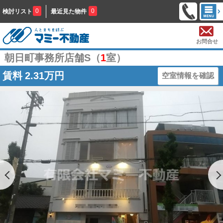
0
0
検討リスト
最近見た物件
お問合せ
朝日町事務所店舗S（
1
室）
賃料
2.31万円
空室情報を確認