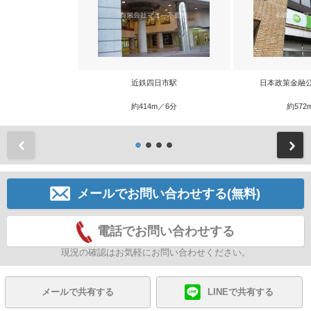
近鉄四日市駅
日本政策金融
約414m／6分
約572
前
メールでお問い合わせする(無料)
電話でお問い合わせする
現況の確認はお気軽にお問い合わせください。
メールで共有する
LINEで共有する