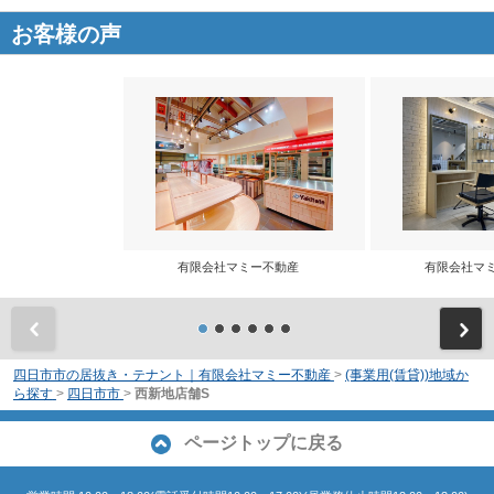
お客様の声
有限会社マミー不動産
有限会社マ
前
四日市市の居抜き・テナント｜有限会社マミー不動産
>
(事業用(賃貸))地域か
ら探す
>
四日市市
>
西新地店舗S
ページトップに戻る