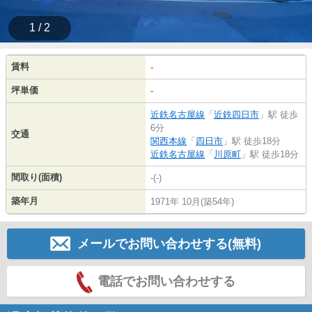
1 / 2
賃料
-
坪単価
-
近鉄名古屋線
「
近鉄四日市
」駅 徒歩
6分
交通
関西本線
「
四日市
」駅 徒歩18分
近鉄名古屋線
「
川原町
」駅 徒歩18分
間取り(面積)
-(-)
築年月
1971年 10月(築54年)
メールでお問い合わせする(無料)
電話でお問い合わせする