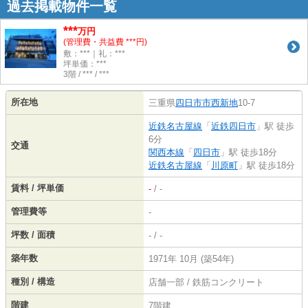
過去掲載物件一覧
***
万円
(管理費・共益費 ***円)
敷：***｜礼：***
坪単価：***
3階 / *** / ***
所在地
三重県
四日市市
西新地
10-7
近鉄名古屋線
「
近鉄四日市
」駅 徒歩
6分
交通
関西本線
「
四日市
」駅 徒歩18分
近鉄名古屋線
「
川原町
」駅 徒歩18分
賃料 / 坪単価
-
/ -
管理費等
-
坪数 / 面積
- / -
築年数
1971年 10月 (築54年)
種別 / 構造
店舗一部 / 鉄筋コンクリート
階建
7階建