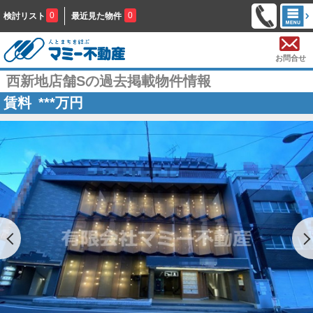
0
0
検討リスト
最近見た物件
お問合せ
西新地店舗Sの過去掲載物件情報
賃料
***
万円