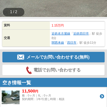
1 / 2
賃料
1.15万円
近鉄名古屋線
「
近鉄四日市
」駅 徒歩
交通
8分
関西本線
「
四日市
」駅 徒歩11分
メールでお問い合わせする(無料)
電話でお問い合わせする
空き情報一覧
11,500
円
敷：0ヶ月｜礼：0ヶ月
契約期間：1年/引渡し時期：相談