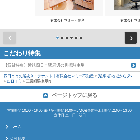
有限会社マミー不動産
有限会社マ
前
こだわり特集
【賃貸特集】近鉄四日市駅周辺の月極駐車場
四日市市の居抜き・テナント｜有限会社マミー不動産
>
(駐車場)地域から探す
>
四日市市
>
三栄町駐車場N
ページトップに戻る
営業時間:10:00－18:00(電話受付時間10:00～17:00)(昼業務休止時間12:00～13:00)
定休日:土・日・祝日
ホーム
会社概要