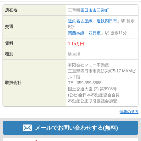
所在地
三重県
四日市市
三栄町
近鉄名古屋線
「
近鉄四日市
」駅 徒歩
交通
8分
関西本線
「
四日市
」駅 徒歩11分
賃料
1.15万円
種別
駐車場
有限会社マミー不動産
三重県四日市市諏訪栄町5-17 MAMビ
ル３階
取扱会社
TEL:059-359-6888
国土交通大臣 (2) 第9908号
(公社)全日本不動産協会会員
不動産公正取引協議会加盟
情報の見方
メールでお問い合わせする(無料)