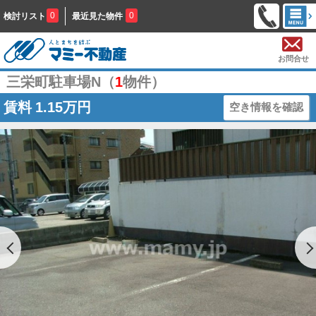
0
0
検討リスト
最近見た物件
お問合せ
三栄町駐車場N（
1
物件）
賃料
1.15万円
空き情報を確認