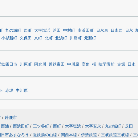
町
九の城町
西町
大字塩浜
芝田
中村町
南浜田町
日永東
日永西
日永
小杉新町
久保田
京町
北町
北浜町
川島町
元新町
近鉄四日市
川原町
阿倉川
近鉄富田
中川原
高角
桜
暁学園前
赤堀
日永
正
赤堀
中川原
市
/
鈴鹿市
西浦
/
西浜田町
/
三ツ谷町
/
西町
/
大字塩浜
/
大字安永
/
九の城町
/
芝田
四日市あすなろう
/
近鉄湯の山線
/
関西本線
/
伊勢鉄道
/
三岐鉄道三岐線
/
三