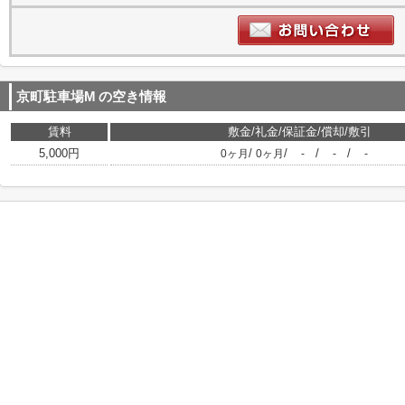
京町駐車場M
の空き情報
賃料
敷金/礼金/保証金/償却/敷引
5,000円
/
/
/
/
0ヶ月
0ヶ月
-
-
-