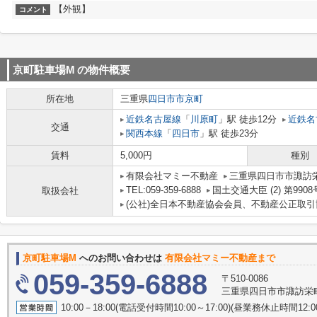
【外観】
コメント
京町駐車場M
の物件概要
所在地
三重県
四日市市
京町
近鉄名古屋線
「
川原町
」駅 徒歩12分
近鉄名
交通
関西本線
「
四日市
」駅 徒歩23分
賃料
5,000円
種別
有限会社マミー不動産
三重県四日市市諏訪栄町
TEL:059-359-6888
国土交通大臣 (2) 第9908
取扱会社
(公社)全日本不動産協会会員、不動産公正取
京町駐車場M
へのお問い合わせは
有限会社マミー不動産まで
059-359-6888
〒510-0086
三重県四日市市諏訪栄町5
10:00－18:00(電話受付時間10:00～17:00)(昼業務休止時間12