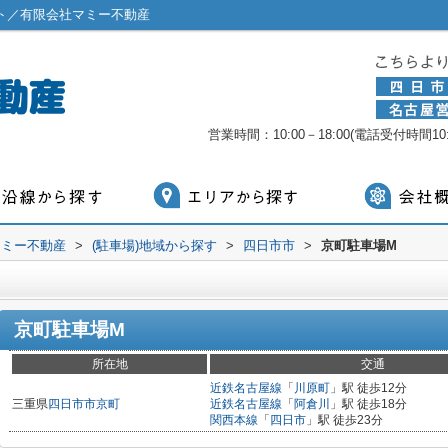
ト／有限会社マミー不動産
営業時間：10:00－18:00(電話受付時間10:0
マミー不動産
>
(駐車場)地域から探す
>
四日市市
>
京町駐車場M
京町駐車場M
所在地
交通
近鉄名古屋線
「
川原町
」駅 徒歩12分
三重県
四日市市
京町
近鉄名古屋線
「
阿倉川
」駅 徒歩18分
関西本線
「
四日市
」駅 徒歩23分