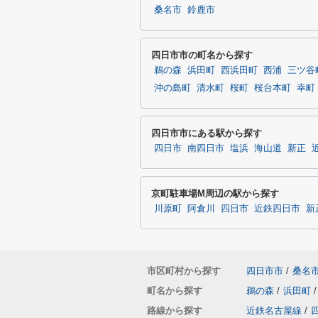
桑名市
鈴鹿市
四日市市の町名から探す
鵜の森
浜田町
西浜田町
西浦
三ツ谷
沖の島町
清水町
桜町
桜台本町
幸町
四日市市にある駅から探す
四日市
南四日市
塩浜
海山道
新正
京町駐車場M周辺の駅から探す
川原町
阿倉川
四日市
近鉄四日市
新
市区町村から探す
四日市市
/
桑名
町名から探す
鵜の森
/
浜田町
/
路線から探す
近鉄名古屋線
/