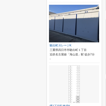
馳出町ガレージK
三重県四日市市馳出町１丁目
近鉄名古屋線「海山道」駅 徒歩7分
-