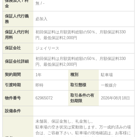
保険加入 / 料
無 / -
金
保証人代行義
必加入
務
保証人代行利
初回保証料は月額賃料総額の50％。月額保証料330
用料
円。最低保証料2,000円
保証会社
ジェイリース
初回保証料は月額賃料総額の50％。月額保証料330
保証会社詳細
円。最低保証料2,000円
契約期間
種別
1年
駐車場
引渡時期
取引態様
即時
一般媒介
取引条件の有
物件番号
62965072
2026年08月18日
効期限
設備条件
未舗装、保証金無し、礼金無し。
駐車場の空き状況は変動致します。万一成約済みの場
合は、ご容赦下さい。駐車場の現地確認は、お客様に