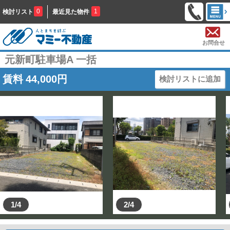
0
1
検討リスト
最近見た物件
お問合せ
元新町駐車場A 一括
賃料
44,000
円
検討リストに追加
1/4
2/4