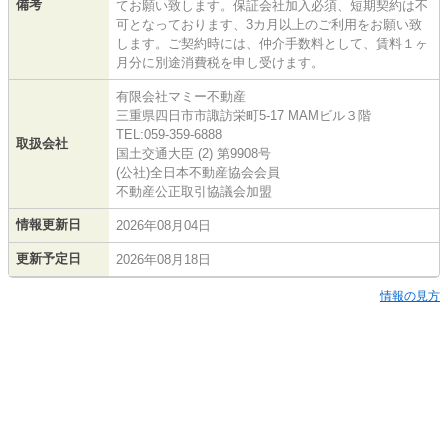
備考
てお願い致します。保証会社加入必須、短期契約は不
可となっております、3カ月以上のご利用をお願い致
します。ご契約時には、仲介手数料として、賃料１ヶ
月分に別途消費税を申し受けます。
有限会社マミー不動産
三重県四日市市諏訪栄町5-17 MAMビル３階
TEL:059-359-6888
取扱会社
国土交通大臣 (2) 第9908号
(公社)全日本不動産協会会員
不動産公正取引協議会加盟
情報更新日
2026年08月04日
更新予定日
2026年08月18日
情報の見方