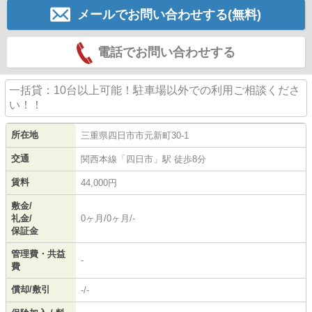
メールでお問い合わせする(無料)
電話でお問い合わせする
一括貸：10台以上可能！駐車場以外での利用ご相談くださ
い！！
所在地
三重県
四日市市
元新町
30-1
交通
関西本線
「
四日市
」駅 徒歩8分
賃料
44,000円
敷金/
礼金/
0ヶ月/0ヶ月/-
保証金
管理費・共益
-
費
償却/敷引
-/-