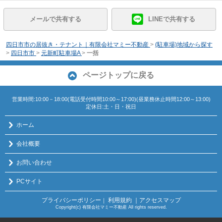
メールで共有する
LINEで共有する
四日市市の居抜き・テナント｜有限会社マミー不動産
>
(駐車場)地域から探す
>
四日市市
>
元新町駐車場A
>
一括
ページトップに戻る
営業時間:10:00－18:00(電話受付時間10:00～17:00)(昼業務休止時間12:00～13:00)
定休日:土・日・祝日
ホーム
会社概要
お問い合わせ
PCサイト
プライバシーポリシー
利用規約
｜アクセスマップ
｜
Copyright(c) 有限会社マミー不動産 All rights reserved.