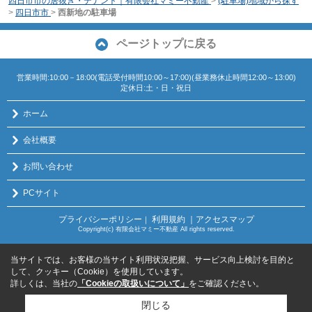
四日市市の居抜き・テナント｜有限会社マミー不動産
>
(駐車場)地域から探す
>
四日市市
>
西新地の駐車場
ページトップに戻る
営業時間:10:00－18:00(電話受付時間10:00～17:00)(昼業務休止時間12:00～13:00)
定休日:土・日・祝日
ホーム
会社概要
お問い合わせ
PCサイト
プライバシーポリシー
利用規約
｜アクセスマップ
｜
Copyright(c) 有限会社マミー不動産 All rights reserved.
当サイトでは、お客様の当サイト利用状況把握、サービス向上検討を目的と
して、クッキー（Cookie）を使用しています。
詳しくは、当社の
「Cookieの取扱いについて」
をご確認ください。
閉じる