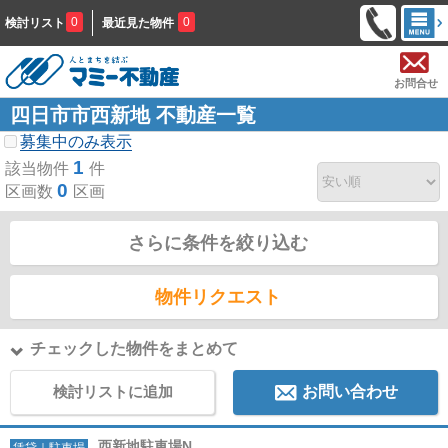
0
0
検討リスト
最近見た物件
お問合せ
四日市市西新地 不動産一覧
募集中のみ表示
1
該当物件
件
0
区画数
区画
さらに条件を絞り込む
物件リクエスト
チェックした物件をまとめて
検討リストに追加
お問い合わせ
西新地駐車場N
賃貸｜駐車場