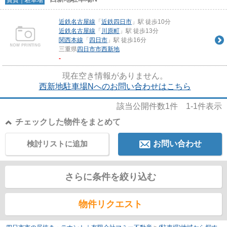
近鉄名古屋線
「
近鉄四日市
」駅 徒歩10分
近鉄名古屋線
「
川原町
」駅 徒歩13分
関西本線
「
四日市
」駅 徒歩16分
三重県
四日市市
西新地
-
現在空き情報がありません。
西新地駐車場Nへのお問い合わせはこちら
該当公開件数
1
件
1-1
件表示
チェックした物件をまとめて
検討リストに追加
お問い合わせ
さらに条件を絞り込む
物件リクエスト